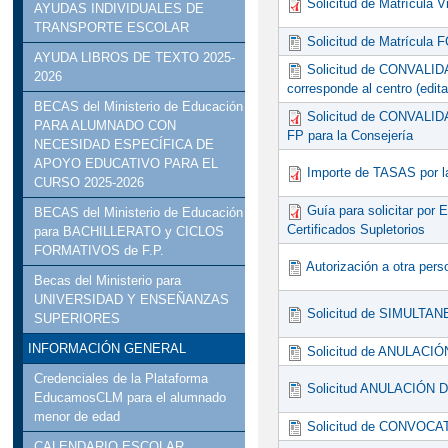
Solicitud de Matrícula Vi
AYUDAS INDIVIDUALES DE
TRANSPORTE ESCOLAR
Solicitud de Matrícula
AYUDA LIBROS DE TEXTO 2025-
Solicitud de CONVALID
2026
corresponde al centro (edi
BECAS del Ministerio de Educación
Solicitud de CONVALID
PARA ALUMNADO CON
FP para la Consejería
NECESIDAD ESPECÍFICA DE
APOYO EDUCATIVO PARA EL
Importe de TASAS por l
CURSO 2025-2026
Guía para solicitar por
BECAS del Ministerio de Educación
Certificados Supletorios
para BACHILLERATO y CICLOS
FORMATIVOS de F.P.
Autorización a otra perso
Becas del Ministerio para
UNIVERSIDAD Y ENSEÑANZAS
Solicitud de SIMULTAN
SUPERIORES
INFORMACIÓN GENERAL
Solicitud de ANULACI
Credenciales de la Plataforma
Solicitud ANULACIÓN
EducamosCLM para el alumnado
menor de edad
Solicitud de CONVOC
CALENDARIO ESCOLAR