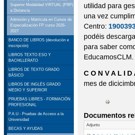
utilidad para ge
Superior Modalidad VIRTUAL (PRP)
a Distancia
una vez cumplime
Admisión y Matrícula en Cursos de
Centro:
1900393
Especialización FP curso 2026-
2027
podéis descargar
BANCO DE LIBROS (devolución e
para saber como 
inscripción)
LIBROS TEXTO ESO Y
EducamosCLM.
BACHILLERATO
LIBROS DE TEXTO GRADO
C O N V A L I D
BÁSICO
mes de dicicimb
LIBROS DE INGLÉS GRADO
MEDIO Y SUPERIOR
PRUEBAS LIBRES - FORMACIÓN
PROFESIONAL
Documentos re
P.A.U - Pruebas de Acceso a la
Universidad
Adjunto
BECAS Y AYUDAS